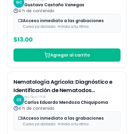
Eliminación de Plagas
GC
Gustavo Castaño Vanegas
4 h
de contenido
Acceso inmediato a las grabaciones
Curso ya dictado · míralo a tu ritmo
$
13.00
Agregar al carrito
Grabaciones
Nematología Agrícola: Diagnóstico e
Identificación de Nematodos
INSTRUCTOR
Fitoparásitos
CE
Carlos Eduardo Mendoza Chiquipoma
4 h
de contenido
Acceso inmediato a las grabaciones
Curso ya dictado · míralo a tu ritmo