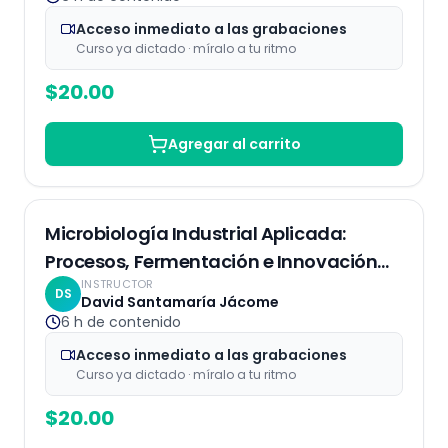
Acceso inmediato a las grabaciones
Curso ya dictado · míralo a tu ritmo
$
20.00
Agregar al carrito
Grabaciones
Microbiología Industrial Aplicada:
Procesos, Fermentación e Innovación
INSTRUCTOR
Biotecnológica
DS
David Santamaría Jácome
6 h
de contenido
Acceso inmediato a las grabaciones
Curso ya dictado · míralo a tu ritmo
$
20.00