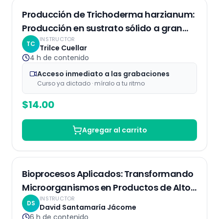
Grabaciones
Producción de Trichoderma harzianum:
Producción en sustrato sólido a gran
INSTRUCTOR
escala
TC
Trilce Cuellar
4 h
de contenido
Acceso inmediato a las grabaciones
Curso ya dictado · míralo a tu ritmo
$
14.00
Agregar al carrito
Grabaciones
Bioprocesos Aplicados: Transformando
Microorganismos en Productos de Alto
INSTRUCTOR
Valor
DS
David Santamaría Jácome
6 h
de contenido