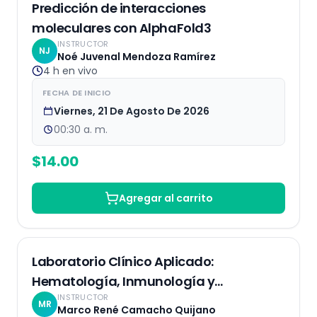
EN VIVO
Predicción de interacciones
moleculares con AlphaFold3
INSTRUCTOR
NJ
Noé Juvenal Mendoza Ramírez
4 h
en vivo
FECHA DE INICIO
Viernes, 21 De Agosto De 2026
00:30 a. m.
$
14.00
Agregar al carrito
EN VIVO
Laboratorio Clínico Aplicado:
Hematología, Inmunología y
INSTRUCTOR
Bioquímica
MR
Marco René Camacho Quijano