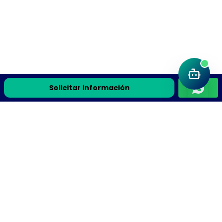
Solicitar información
Únete a la comunidad Flyteek
Recursos de ciencia, la guía gratis y avisos de cursos en
vivo directo a tu correo.
Recibe la guía gratis y avisos de cursos en vivo
Suscribirme