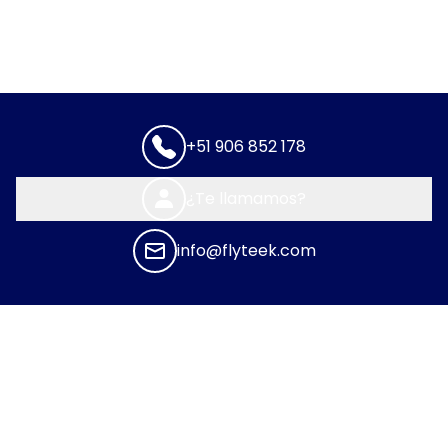
+51 906 852 178
¿Te llamamos?
info@flyteek.com