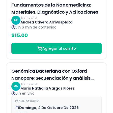
Grabado
Fundamentos de la Nanomedicina:
Materiales, Diagnóstico y Aplicaciones
INSTRUCTOR
AC
Andrea Cavero Arrivasplata
5 h 6 min
de contenido
$
15.00
Agregar al carrito
EN VIVO
Genómica Bacteriana con Oxford
Nanopore: Secuenciación y análisis
INSTRUCTOR
bioinformático
MN
María Nathalia Vargas Flórez
6 h
en vivo
FECHA DE INICIO
Domingo, 4 De Octubre De 2026