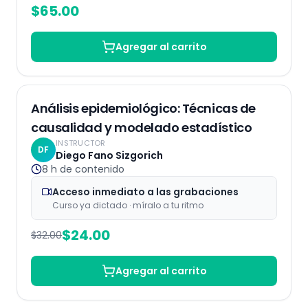
$
65.00
Agregar al carrito
Grabaciones
25
% OFF
Análisis epidemiológico: Técnicas de
causalidad y modelado estadístico
INSTRUCTOR
DF
Diego Fano Sizgorich
8 h
de contenido
Acceso inmediato a las grabaciones
Curso ya dictado · míralo a tu ritmo
$
24.00
$
32.00
Agregar al carrito