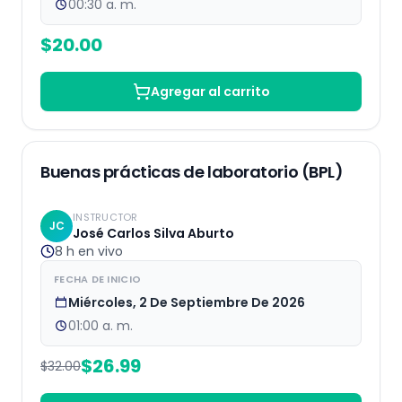
00:30 a. m.
$
20.00
Agregar al carrito
EN VIVO
16
% OFF
Buenas prácticas de laboratorio (BPL)
INSTRUCTOR
JC
José Carlos Silva Aburto
8 h
en vivo
FECHA DE INICIO
Miércoles, 2 De Septiembre De 2026
01:00 a. m.
$
26.99
$
32.00