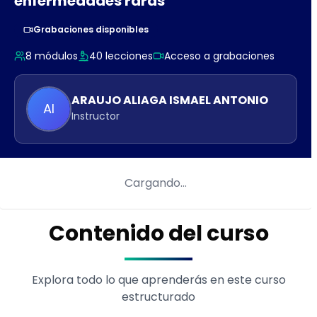
enfermedades raras
Grabaciones disponibles
8
módulos
40
lecciones
Acceso a grabaciones
ARAUJO ALIAGA
ISMAEL ANTONIO
AI
Instructor
Cargando…
Contenido del curso
Explora todo lo que aprenderás en este curso
estructurado