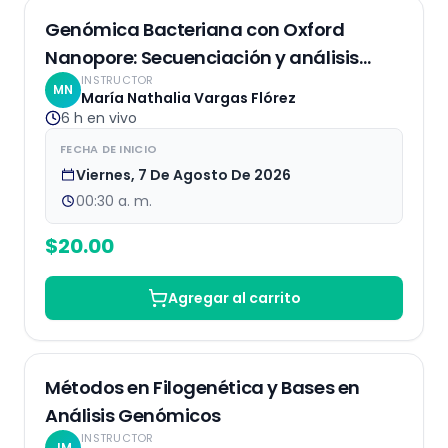
EN VIVO
Genómica Bacteriana con Oxford
Nanopore: Secuenciación y análisis
INSTRUCTOR
bioinformático
MN
María Nathalia Vargas Flórez
6 h
en vivo
FECHA DE INICIO
Viernes, 7 De Agosto De 2026
00:30 a. m.
$
20.00
Agregar al carrito
Grabaciones
Métodos en Filogenética y Bases en
Análisis Genómicos
INSTRUCTOR
JM