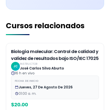
Cursos relacionados
EN VIVO
Biología molecular: Control de calidad y
validez de resultados bajo ISO/IEC 17025
INSTRUCTOR
JC
José Carlos Silva Aburto
16 h
en vivo
FECHA DE INICIO
Jueves, 27 De Agosto De 2026
01:00 a. m.
$
20.00