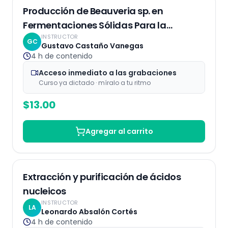
Grabaciones
Producción de Beauveria sp. en
Fermentaciones Sólidas Para la
INSTRUCTOR
Eliminación de Plagas
GC
Gustavo Castaño Vanegas
4 h
de contenido
Acceso inmediato a las grabaciones
Curso ya dictado · míralo a tu ritmo
$
13.00
Agregar al carrito
Grabaciones
Extracción y purificación de ácidos
nucleicos
INSTRUCTOR
LA
Leonardo Absalón Cortés
4 h
de contenido