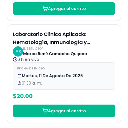
Agregar al carrito
EN VIVO
Laboratorio Clínico Aplicado:
Hematología, Inmunología y
INSTRUCTOR
Bioquímica
MR
Marco René Camacho Quijano
6 h
en vivo
FECHA DE INICIO
Martes, 11 De Agosto De 2026
01:30 a. m.
$
20.00
Agregar al carrito