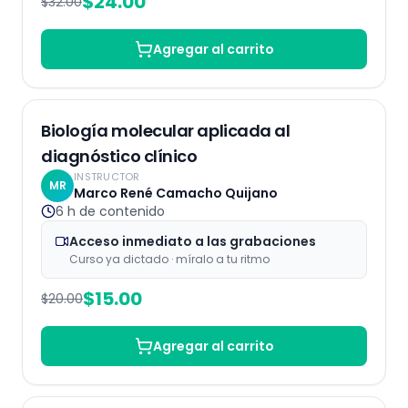
$
24.00
$
32.00
Agregar al carrito
Grabaciones
25
% OFF
Biología molecular aplicada al
diagnóstico clínico
INSTRUCTOR
MR
Marco René Camacho Quijano
6 h
de contenido
Acceso inmediato a las grabaciones
Curso ya dictado · míralo a tu ritmo
$
15.00
$
20.00
Agregar al carrito