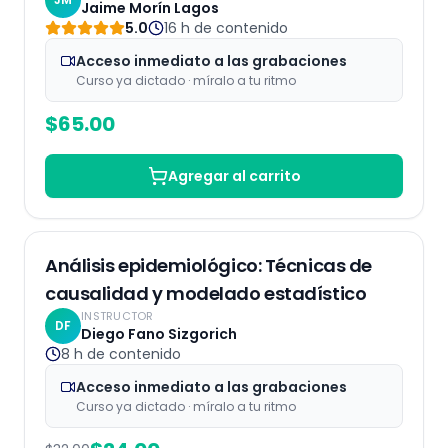
Jaime Morín Lagos
5.0
16 h
de contenido
Acceso inmediato a las grabaciones
Curso ya dictado · míralo a tu ritmo
$
65.00
Agregar al carrito
Grabaciones
25
% OFF
Análisis epidemiológico: Técnicas de
causalidad y modelado estadístico
INSTRUCTOR
DF
Diego Fano Sizgorich
8 h
de contenido
Acceso inmediato a las grabaciones
Curso ya dictado · míralo a tu ritmo