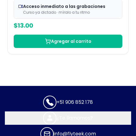
Acceso inmediato a las grabaciones
Curso ya dictado · míralo a tu ritmo
$
13.00
Agregar al carrito
+51 906 852 178
¿Te llamamos?
info@flyteek.com