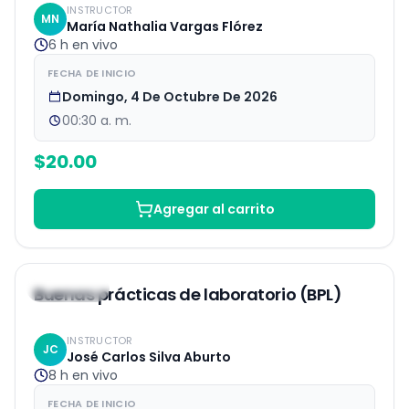
INSTRUCTOR
bioinformático
MN
María Nathalia Vargas Flórez
6 h
en vivo
FECHA DE INICIO
Domingo, 4 De Octubre De 2026
00:30 a. m.
$
20.00
Agregar al carrito
EN VIVO
16
% OFF
Buenas prácticas de laboratorio (BPL)
INSTRUCTOR
JC
José Carlos Silva Aburto
8 h
en vivo
FECHA DE INICIO