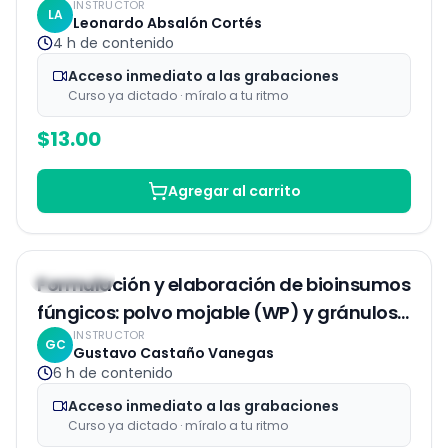
INSTRUCTOR
LA
Leonardo Absalón Cortés
4 h
de contenido
Acceso inmediato a las grabaciones
Curso ya dictado · míralo a tu ritmo
$
13.00
Agregar al carrito
Grabaciones
7
% OFF
Formulación y elaboración de bioinsumos
fúngicos: polvo mojable (WP) y gránulos
INSTRUCTOR
(GR)
GC
Gustavo Castaño Vanegas
6 h
de contenido
Acceso inmediato a las grabaciones
Curso ya dictado · míralo a tu ritmo