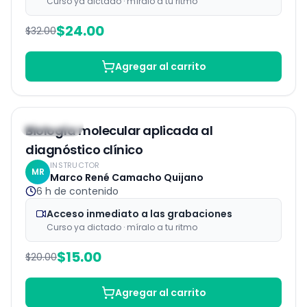
Curso ya dictado · míralo a tu ritmo
$
24.00
$
32.00
Agregar al carrito
Grabaciones
25
% OFF
Biología molecular aplicada al
diagnóstico clínico
INSTRUCTOR
MR
Marco René Camacho Quijano
6 h
de contenido
Acceso inmediato a las grabaciones
Curso ya dictado · míralo a tu ritmo
$
15.00
$
20.00
Agregar al carrito