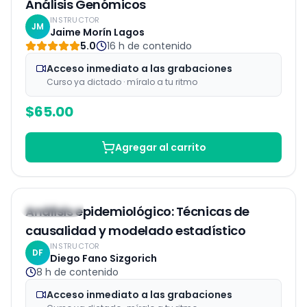
Análisis Genómicos
INSTRUCTOR
JM
Jaime Morín Lagos
5.0
16 h
de contenido
Acceso inmediato a las grabaciones
Curso ya dictado · míralo a tu ritmo
$
65.00
Agregar al carrito
Grabaciones
25
% OFF
Análisis epidemiológico: Técnicas de
causalidad y modelado estadístico
INSTRUCTOR
DF
Diego Fano Sizgorich
8 h
de contenido
Acceso inmediato a las grabaciones