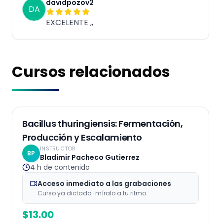
davidpozov2
DA
EXCELENTE ,,
Cursos relacionados
Grabaciones
Bacillus thuringiensis: Fermentación,
Producción y Escalamiento
INSTRUCTOR
BP
Bladimir Pacheco Gutierrez
4 h
de contenido
Acceso inmediato a las grabaciones
Curso ya dictado · míralo a tu ritmo
$
13.00