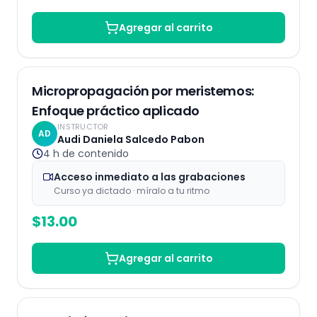
Agregar al carrito
Grabaciones
Micropropagación por meristemos:
Enfoque práctico aplicado
INSTRUCTOR
AD
Audi Daniela Salcedo Pabon
4 h
de contenido
Acceso inmediato a las grabaciones
Curso ya dictado · míralo a tu ritmo
$
13.00
Agregar al carrito
Grabaciones
25
% OFF