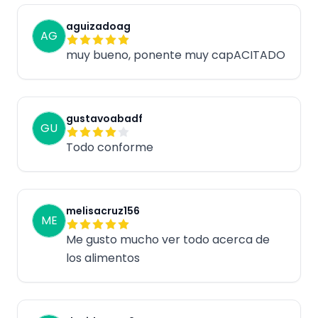
aguizadoag
AG
muy bueno, ponente muy capACITADO
gustavoabadf
GU
Todo conforme
melisacruz156
ME
Me gusto mucho ver todo acerca de
los alimentos