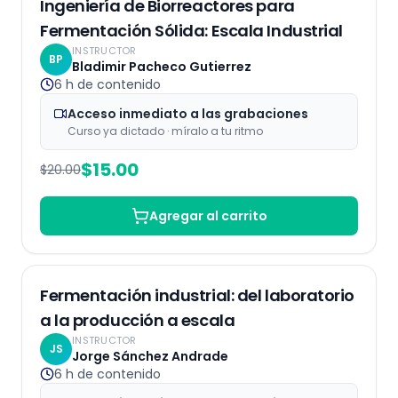
Ingeniería de Biorreactores para
Fermentación Sólida: Escala Industrial
INSTRUCTOR
BP
Bladimir Pacheco Gutierrez
6 h
de contenido
Acceso inmediato a las grabaciones
Curso ya dictado · míralo a tu ritmo
$
15.00
$
20.00
Agregar al carrito
Grabaciones
Fermentación industrial: del laboratorio
a la producción a escala
INSTRUCTOR
JS
Jorge Sánchez Andrade
6 h
de contenido