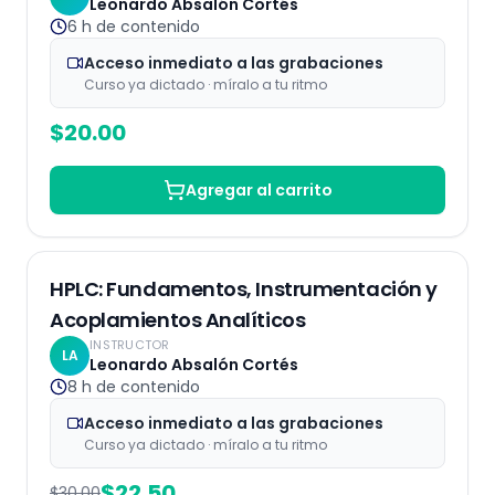
Leonardo Absalón Cortés
6 h
de contenido
Acceso inmediato a las grabaciones
Curso ya dictado · míralo a tu ritmo
$
20.00
Agregar al carrito
Grabaciones
25
% OFF
HPLC: Fundamentos, Instrumentación y
Acoplamientos Analíticos
INSTRUCTOR
LA
Leonardo Absalón Cortés
8 h
de contenido
Acceso inmediato a las grabaciones
Curso ya dictado · míralo a tu ritmo
$
22.50
$
30.00