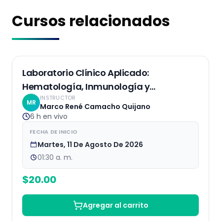
Cursos relacionados
EN VIVO
Laboratorio Clínico Aplicado:
Hematología, Inmunología y
INSTRUCTOR
Bioquímica
MR
Marco René Camacho Quijano
6 h
en vivo
FECHA DE INICIO
Martes, 11 De Agosto De 2026
01:30 a. m.
$
20.00
Agregar al carrito