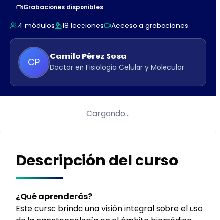
Grabaciones disponibles
4
módulos
18
lecciones
Acceso a grabaciones
Camilo
Pérez Sosa
CP
Doctor en Fisiología Celular y Molecular
Cargando…
Descripción del curso
¿Qué aprenderás?
Este curso brinda una visión integral sobre el uso