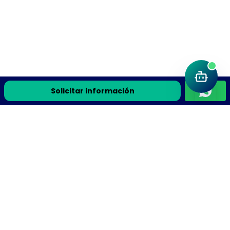
Solicitar información
Únete a la comunidad Flyteek
Recursos de ciencia, la guía gratis y avisos de cursos en
vivo directo a tu correo.
Recibe la guía gratis y avisos de cursos en vivo
Suscribirme