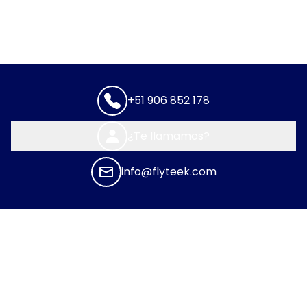
+51 906 852 178
¿Te llamamos?
info@flyteek.com