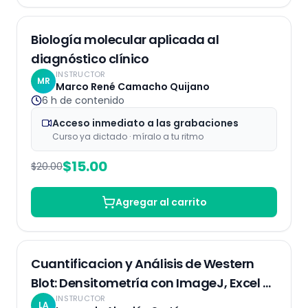
Grabaciones
25
% OFF
Biología molecular aplicada al
diagnóstico clínico
INSTRUCTOR
MR
Marco René Camacho Quijano
6 h
de contenido
Acceso inmediato a las grabaciones
Curso ya dictado · míralo a tu ritmo
$
15.00
$
20.00
Agregar al carrito
Grabaciones
Cuantificacion y Análisis de Western
Blot: Densitometría con ImageJ, Excel y
INSTRUCTOR
R.
LA