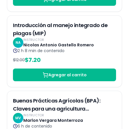
Grabado
40
% OFF
Introducción al manejo integrado de
plagas (MIP)
INSTRUCTOR
NA
Nicolas Antonio Gastello Romero
2 h 8 min
de contenido
$
7.20
$
12.00
Agregar al carrito
Grabaciones
Buenas Prácticas Agrícolas (BPA):
Claves para una agricultura
INSTRUCTOR
competitiva
MV
Marlon Vergara Monterroza
6 h
de contenido