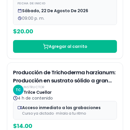
FECHA DE INICIO
Sábado, 22 De Agosto De 2026
09:00 p. m.
$
20.00
Agregar al carrito
Grabaciones
Producción de Trichoderma harzianum:
Producción en sustrato sólido a gran
INSTRUCTOR
escala
TC
Trilce Cuellar
4 h
de contenido
Acceso inmediato a las grabaciones
Curso ya dictado · míralo a tu ritmo
$
14.00