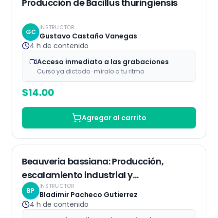
Producción de Bacillus thuringiensis
INSTRUCTOR
GC
Gustavo Castaño Vanegas
4 h
de contenido
Acceso inmediato a las grabaciones
Curso ya dictado · míralo a tu ritmo
$
14.00
Agregar al carrito
Grabaciones
Beauveria bassiana: Producción,
escalamiento industrial y
INSTRUCTOR
comercialización
BP
Bladimir Pacheco Gutierrez
4 h
de contenido