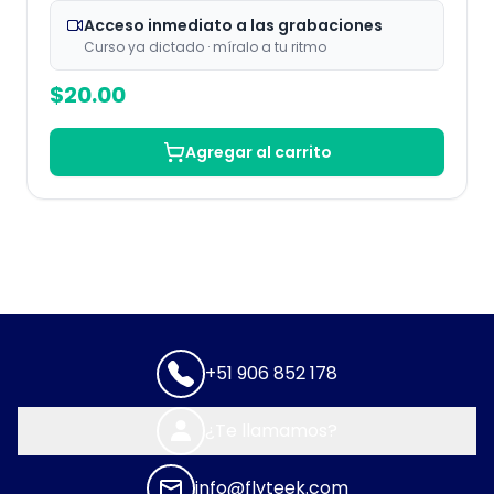
Acceso inmediato a las grabaciones
Curso ya dictado · míralo a tu ritmo
$
20.00
Agregar al carrito
+51 906 852 178
¿Te llamamos?
info@flyteek.com