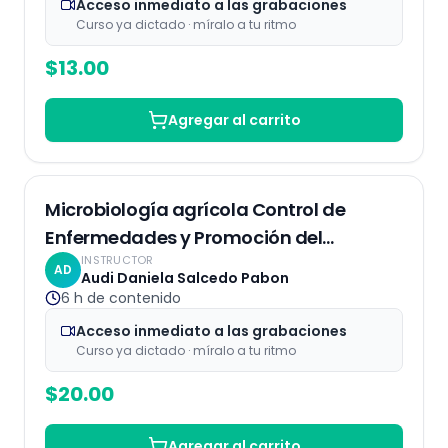
Acceso inmediato a las grabaciones
Curso ya dictado · míralo a tu ritmo
$
13.00
Agregar al carrito
Grabaciones
Microbiología agrícola Control de
Enfermedades y Promoción del
INSTRUCTOR
Crecimiento Vegetal
AD
Audi Daniela Salcedo Pabon
6 h
de contenido
Acceso inmediato a las grabaciones
Curso ya dictado · míralo a tu ritmo
$
20.00
Agregar al carrito