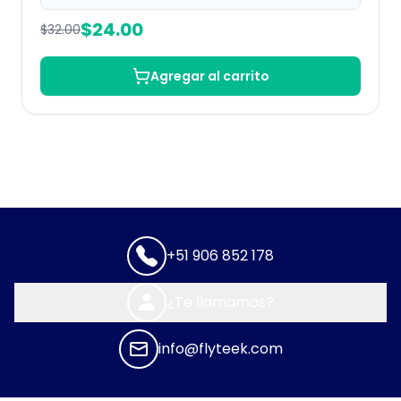
$
24.00
$
32.00
Agregar al carrito
+51 906 852 178
¿Te llamamos?
info@flyteek.com