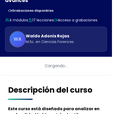
avances
Grabaciones disponibles
4
módulos
17
lecciones
Acceso a grabaciones
Waldo
Adonis Rojas
WA
M.Sc. en Ciencias Forences
Cargando…
Descripción del curso
Este curso está diseñado para analizar en