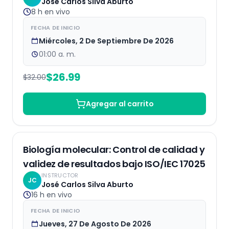
José Carlos Silva Aburto
8 h
en vivo
FECHA DE INICIO
Miércoles, 2 De Septiembre De 2026
01:00 a. m.
$
26.99
$
32.00
Agregar al carrito
EN VIVO
Biología molecular: Control de calidad y
validez de resultados bajo ISO/IEC 17025
INSTRUCTOR
JC
José Carlos Silva Aburto
16 h
en vivo
FECHA DE INICIO
Jueves, 27 De Agosto De 2026