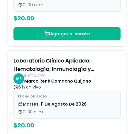
01:00 a. m.
$
20.00
Agregar al carrito
EN VIVO
Laboratorio Clínico Aplicado:
Hematología, Inmunología y
INSTRUCTOR
Bioquímica
MR
Marco René Camacho Quijano
6 h
en vivo
FECHA DE INICIO
Martes, 11 De Agosto De 2026
01:30 a. m.
$
20.00