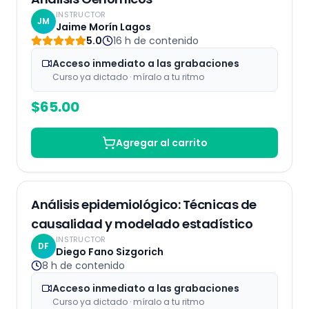
INSTRUCTOR
JM
Jaime Morín Lagos
5.0
16 h
de contenido
Acceso inmediato a las grabaciones
Curso ya dictado · míralo a tu ritmo
$
65.00
Agregar al carrito
Grabaciones
25
% OFF
Análisis epidemiológico: Técnicas de
causalidad y modelado estadístico
INSTRUCTOR
DF
Diego Fano Sizgorich
8 h
de contenido
Acceso inmediato a las grabaciones
Curso ya dictado · míralo a tu ritmo