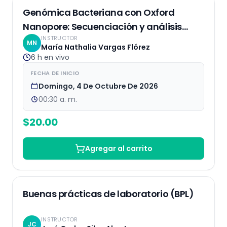
EN VIVO
Genómica Bacteriana con Oxford
Nanopore: Secuenciación y análisis
INSTRUCTOR
bioinformático
MN
María Nathalia Vargas Flórez
6 h
en vivo
FECHA DE INICIO
Domingo, 4 De Octubre De 2026
00:30 a. m.
$
20.00
Agregar al carrito
EN VIVO
16
% OFF
Buenas prácticas de laboratorio (BPL)
INSTRUCTOR
JC