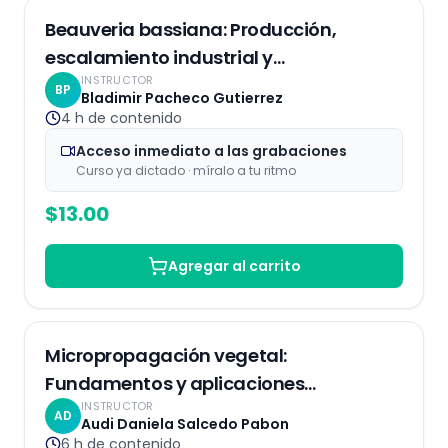
Grabaciones
Beauveria bassiana: Producción,
escalamiento industrial y
INSTRUCTOR
comercialización
BP
Bladimir Pacheco Gutierrez
4 h
de contenido
Acceso inmediato a las grabaciones
Curso ya dictado · míralo a tu ritmo
$
13.00
Agregar al carrito
Grabaciones
Micropropagación vegetal:
Fundamentos y aplicaciones
INSTRUCTOR
Biotecnológicas
AD
Audi Daniela Salcedo Pabon
6 h
de contenido