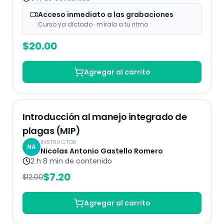
Acceso inmediato a las grabaciones
Curso ya dictado · míralo a tu ritmo
$
20.00
Agregar al carrito
Grabado
40
% OFF
Introducción al manejo integrado de
plagas (MIP)
INSTRUCTOR
NA
Nicolas Antonio Gastello Romero
2 h 8 min
de contenido
$
7.20
$
12.00
Agregar al carrito