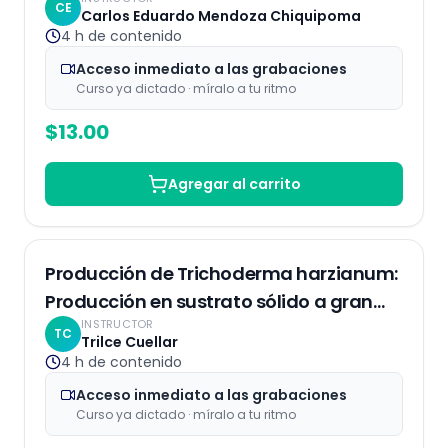
Fitoparásitos
CE
Carlos Eduardo Mendoza Chiquipoma
4 h
de contenido
Acceso inmediato a las grabaciones
Curso ya dictado · míralo a tu ritmo
$
13.00
Agregar al carrito
Grabaciones
Producción de Trichoderma harzianum:
Producción en sustrato sólido a gran
INSTRUCTOR
escala
TC
Trilce Cuellar
4 h
de contenido
Acceso inmediato a las grabaciones
Curso ya dictado · míralo a tu ritmo