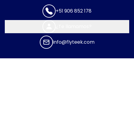
+51 906 852 178
¿Te llamamos?
info@flyteek.com