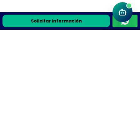
Solicitar información
Únete a la comunidad Flyteek
Recursos de ciencia, la guía gratis y avisos de cursos en
vivo directo a tu correo.
Recibe la guía gratis y avisos de cursos en vivo
Suscribirme