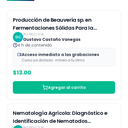
Grabaciones
Producción de Beauveria sp. en
Fermentaciones Sólidas Para la
INSTRUCTOR
Eliminación de Plagas
GC
Gustavo Castaño Vanegas
4 h
de contenido
Acceso inmediato a las grabaciones
Curso ya dictado · míralo a tu ritmo
$
13.00
Agregar al carrito
Grabaciones
Nematología Agrícola: Diagnóstico e
Identificación de Nematodos
INSTRUCTOR