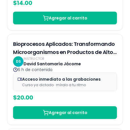
$
14.00
Agregar al carrito
Grabaciones
Bioprocesos Aplicados: Transformando
Microorganismos en Productos de Alto
INSTRUCTOR
Valor
DS
David Santamaría Jácome
6 h
de contenido
Acceso inmediato a las grabaciones
Curso ya dictado · míralo a tu ritmo
$
20.00
Agregar al carrito