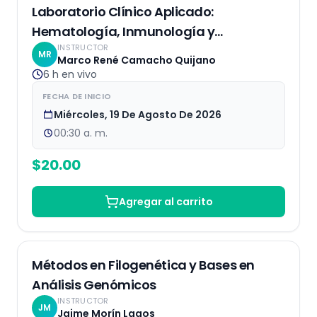
EN VIVO
Laboratorio Clínico Aplicado:
Hematología, Inmunología y
INSTRUCTOR
Bioquímica
MR
Marco René Camacho Quijano
6 h
en vivo
FECHA DE INICIO
Miércoles, 19 De Agosto De 2026
00:30 a. m.
$
20.00
Agregar al carrito
Grabaciones
Métodos en Filogenética y Bases en
Análisis Genómicos
INSTRUCTOR
JM
Jaime Morín Lagos