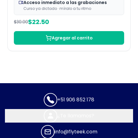
Acceso inmediato a las grabaciones
Curso ya dictado · míralo a tu ritmo
$
22.50
$
30.00
Agregar al carrito
+51 906 852 178
¿Te llamamos?
info@flyteek.com