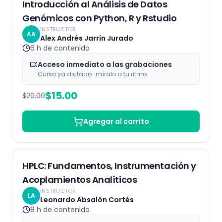
25
% OFF
Introducción al Análisis de Datos
Genómicos con Python, R y Rstudio
INSTRUCTOR
AA
Alex Andrés Jarrín Jurado
6 h
de contenido
Acceso inmediato a las grabaciones
Curso ya dictado · míralo a tu ritmo
$
15.00
$
20.00
Agregar al carrito
Grabaciones
25
% OFF
HPLC: Fundamentos, Instrumentación y
Acoplamientos Analíticos
INSTRUCTOR
LA
Leonardo Absalón Cortés
8 h
de contenido