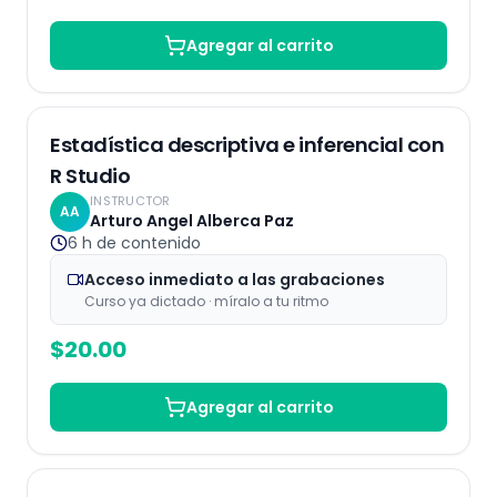
Agregar al carrito
Grabaciones
Estadística descriptiva e inferencial con
R Studio
INSTRUCTOR
AA
Arturo Angel Alberca Paz
6 h
de contenido
Acceso inmediato a las grabaciones
Curso ya dictado · míralo a tu ritmo
$
20.00
Agregar al carrito
Grabaciones