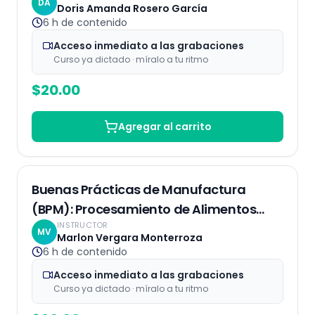
DA
Doris Amanda Rosero García
6 h
de contenido
Acceso inmediato a las grabaciones
Curso ya dictado · míralo a tu ritmo
$
20.00
Agregar al carrito
Grabaciones
Buenas Prácticas de Manufactura
(BPM): Procesamiento de Alimentos
INSTRUCTOR
Seguro y de Calidad
MV
Marlon Vergara Monterroza
6 h
de contenido
Acceso inmediato a las grabaciones
Curso ya dictado · míralo a tu ritmo