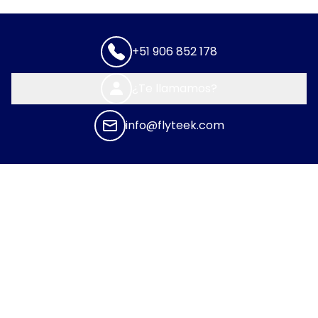
+51 906 852 178
¿Te llamamos?
info@flyteek.com