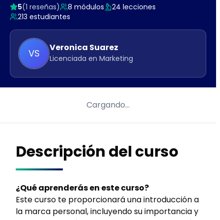
5
(
1
reseñas)
8
módulos
24
lecciones
213
estudiantes
Veronica
Suarez
VS
Licenciada en Marketing
Cargando…
Descripción del curso
¿Qué aprenderás en este curso?
Este curso te proporcionará una introducción a
la marca personal, incluyendo su importancia y