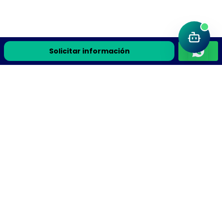
Solicitar información
Únete a la comunidad Flyteek
Recursos de ciencia, la guía gratis y avisos de cursos en
vivo directo a tu correo.
Recibe la guía gratis y avisos de cursos en vivo
Suscribirme