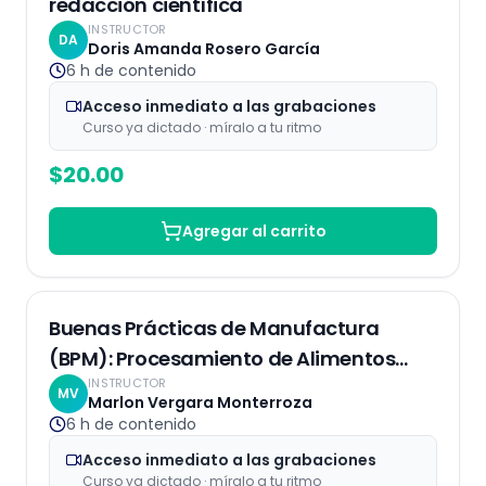
redacción científica
INSTRUCTOR
DA
Doris Amanda Rosero García
6 h
de contenido
Acceso inmediato a las grabaciones
Curso ya dictado · míralo a tu ritmo
$
20.00
Agregar al carrito
Grabaciones
Buenas Prácticas de Manufactura
(BPM): Procesamiento de Alimentos
INSTRUCTOR
Seguro y de Calidad
MV
Marlon Vergara Monterroza
6 h
de contenido
Acceso inmediato a las grabaciones
Curso ya dictado · míralo a tu ritmo