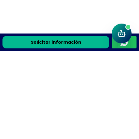
Solicitar información
Únete a la comunidad Flyteek
Recursos de ciencia, la guía gratis y avisos de cursos en
vivo directo a tu correo.
Recibe la guía gratis y avisos de cursos en vivo
Suscribirme