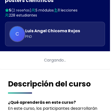
posters científicos
5
(
2
reseñas)
5
módulos
11
lecciones
228
estudiantes
Luis Angel
Chicoma Rojas
C
PhD
Cargando…
Descripción del curso
¿Qué aprenderás en este curso?
En este curso, los participantes desarrollarán