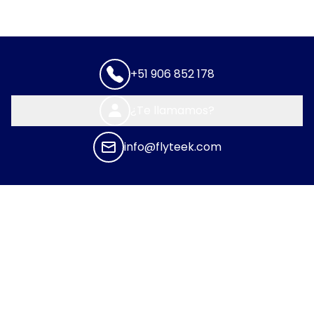
+51 906 852 178
¿Te llamamos?
info@flyteek.com