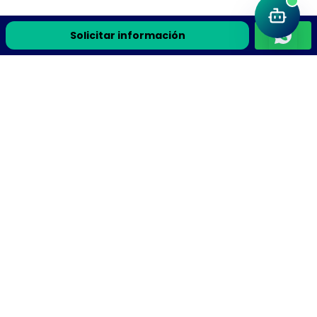
Solicitar información
Únete a la comunidad Flyteek
Recursos de ciencia, la guía gratis y avisos de cursos en
vivo directo a tu correo.
Recibe la guía gratis y avisos de cursos en vivo
Suscribirme