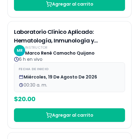
Agregar al carrito
EN VIVO
Laboratorio Clínico Aplicado:
Hematología, Inmunología y
INSTRUCTOR
Bioquímica
MR
Marco René Camacho Quijano
6 h
en vivo
FECHA DE INICIO
Miércoles, 19 De Agosto De 2026
00:30 a. m.
$
20.00
Agregar al carrito