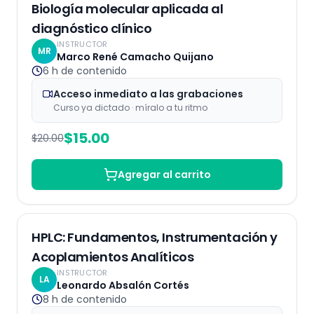
Grabaciones
25
% OFF
Biología molecular aplicada al
diagnóstico clínico
INSTRUCTOR
MR
Marco René Camacho Quijano
6 h
de contenido
Acceso inmediato a las grabaciones
Curso ya dictado · míralo a tu ritmo
$
15.00
$
20.00
Agregar al carrito
Grabaciones
25
% OFF
HPLC: Fundamentos, Instrumentación y
Acoplamientos Analíticos
INSTRUCTOR
LA
Leonardo Absalón Cortés
8 h
de contenido