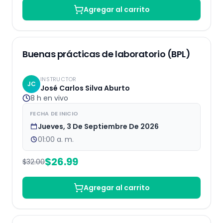
Agregar al carrito
EN VIVO
16
% OFF
Buenas prácticas de laboratorio (BPL)
INSTRUCTOR
JC
José Carlos Silva Aburto
8 h
en vivo
FECHA DE INICIO
Jueves, 3 De Septiembre De 2026
01:00 a. m.
$
26.99
$
32.00
Agregar al carrito