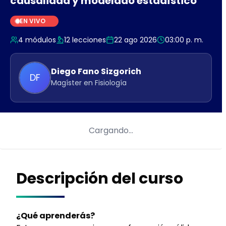
causalidad y modelado estadístico
EN VIVO
4
módulos
12
lecciones
22 ago 2026
03:00 p. m.
Diego
Fano Sizgorich
DF
Magíster en Fisiología
Cargando…
Descripción del curso
¿Qué aprenderás?