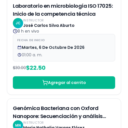
EN VIVO
25
% OFF
Laboratorio en microbiología ISO 17025:
Inicio de la competencia técnica
INSTRUCTOR
JC
José Carlos Silva Aburto
8 h
en vivo
FECHA DE INICIO
Martes, 6 De Octubre De 2026
01:00 a. m.
$
22.50
$
30.00
Agregar al carrito
EN VIVO
Genómica Bacteriana con Oxford
Nanopore: Secuenciación y análisis
INSTRUCTOR
bioinformático
MN
María Nathalia Vargas Flórez