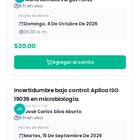
6 h
en vivo
FECHA DE INICIO
Domingo, 4 De Octubre De 2026
00:30 a. m.
$
20.00
Agregar al carrito
EN VIVO
25
% OFF
Incertidumbre bajo control: Aplica ISO
19036 en microbiología.
INSTRUCTOR
JC
José Carlos Silva Aburto
6 h
en vivo
FECHA DE INICIO
Martes, 15 De Septiembre De 2026