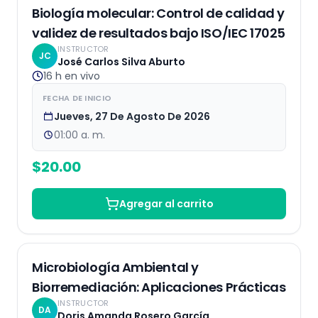
EN VIVO
Biología molecular: Control de calidad y
validez de resultados bajo ISO/IEC 17025
INSTRUCTOR
JC
José Carlos Silva Aburto
16 h
en vivo
FECHA DE INICIO
Jueves, 27 De Agosto De 2026
01:00 a. m.
$
20.00
Agregar al carrito
EN VIVO
Microbiología Ambiental y
Biorremediación: Aplicaciones Prácticas
INSTRUCTOR
DA
Doris Amanda Rosero García