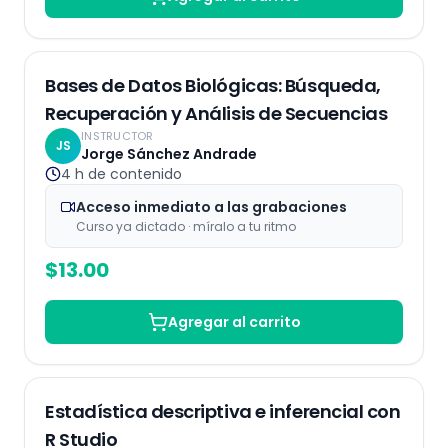
Grabaciones
Bases de Datos Biológicas: Búsqueda,
Recuperación y Análisis de Secuencias
INSTRUCTOR
JS
Jorge Sánchez Andrade
4 h
de contenido
Acceso inmediato a las grabaciones
Curso ya dictado · míralo a tu ritmo
$
13.00
Agregar al carrito
Grabaciones
Estadística descriptiva e inferencial con
R Studio