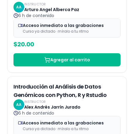
INSTRUCTOR
AA
Arturo Angel Alberca Paz
6 h
de contenido
Acceso inmediato a las grabaciones
Curso ya dictado · míralo a tu ritmo
$
20.00
Agregar al carrito
Grabaciones
25
% OFF
Introducción al Análisis de Datos
Genómicos con Python, R y Rstudio
INSTRUCTOR
AA
Alex Andrés Jarrín Jurado
6 h
de contenido
Acceso inmediato a las grabaciones
Curso ya dictado · míralo a tu ritmo