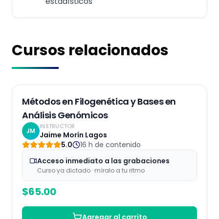
estadísticos
Cursos relacionados
Grabaciones
Métodos en Filogenética y Bases en
Análisis Genómicos
INSTRUCTOR
JM
Jaime Morín Lagos
5.0
16 h
de contenido
Acceso inmediato a las grabaciones
Curso ya dictado · míralo a tu ritmo
$
65.00
Agregar al carrito