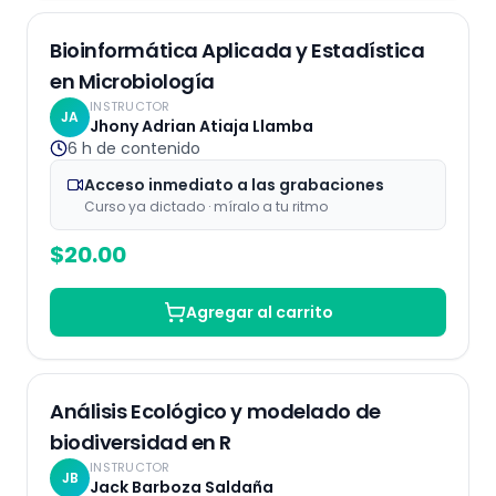
Grabaciones
Bioinformática Aplicada y Estadística
en Microbiología
INSTRUCTOR
JA
Jhony Adrian Atiaja Llamba
6 h
de contenido
Acceso inmediato a las grabaciones
Curso ya dictado · míralo a tu ritmo
$
20.00
Agregar al carrito
Grabaciones
25
% OFF
Análisis Ecológico y modelado de
biodiversidad en R
INSTRUCTOR
JB
Jack Barboza Saldaña