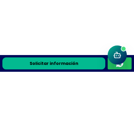
Solicitar información
Únete a la comunidad Flyteek
Recursos de ciencia, la guía gratis y avisos de cursos en
vivo directo a tu correo.
Recibe la guía gratis y avisos de cursos en vivo