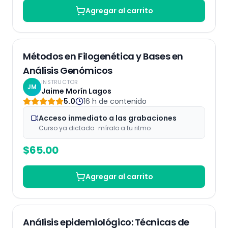
Agregar al carrito
Grabaciones
Métodos en Filogenética y Bases en
Análisis Genómicos
INSTRUCTOR
JM
Jaime Morín Lagos
5.0
16 h
de contenido
Acceso inmediato a las grabaciones
Curso ya dictado · míralo a tu ritmo
$
65.00
Agregar al carrito
Grabaciones
25
% OFF
Análisis epidemiológico: Técnicas de