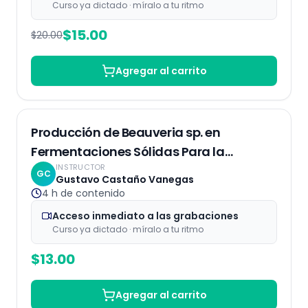
Curso ya dictado · míralo a tu ritmo
$
15.00
$
20.00
Agregar al carrito
Grabaciones
Producción de Beauveria sp. en
Fermentaciones Sólidas Para la
INSTRUCTOR
Eliminación de Plagas
GC
Gustavo Castaño Vanegas
4 h
de contenido
Acceso inmediato a las grabaciones
Curso ya dictado · míralo a tu ritmo
$
13.00
Agregar al carrito