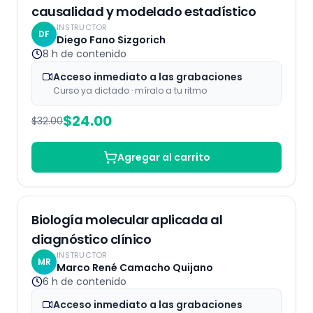
causalidad y modelado estadístico
INSTRUCTOR
DF
Diego Fano Sizgorich
8 h
de contenido
Acceso inmediato a las grabaciones
Curso ya dictado · míralo a tu ritmo
$
24.00
$
32.00
Agregar al carrito
Grabaciones
25
% OFF
Biología molecular aplicada al
diagnóstico clínico
INSTRUCTOR
MR
Marco René Camacho Quijano
6 h
de contenido
Acceso inmediato a las grabaciones