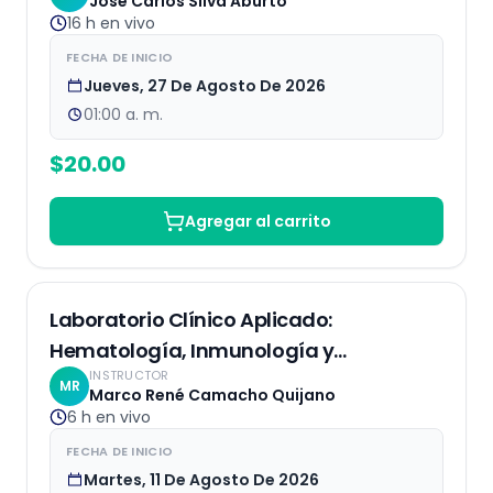
José Carlos Silva Aburto
16 h
en vivo
FECHA DE INICIO
Jueves, 27 De Agosto De 2026
01:00 a. m.
$
20.00
Agregar al carrito
EN VIVO
Laboratorio Clínico Aplicado:
Hematología, Inmunología y
INSTRUCTOR
Bioquímica
MR
Marco René Camacho Quijano
6 h
en vivo
FECHA DE INICIO
Martes, 11 De Agosto De 2026