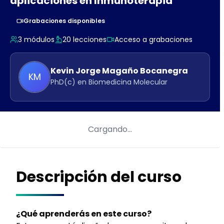
aplicaciones en Inmunoterapia
Grabaciones disponibles
3
módulos
20
lecciones
Acceso a grabaciones
Kevin Jorge
Magaño Bocanegra
KM
PhD(c) en Biomedicina Molecular
Cargando…
Descripción del curso
¿Qué aprenderás en este curso?