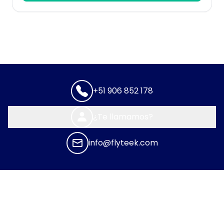
+51 906 852 178
¿Te llamamos?
info@flyteek.com