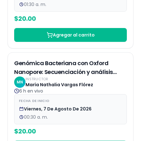
01:30 a. m.
$
20.00
Agregar al carrito
EN VIVO
Genómica Bacteriana con Oxford
Nanopore: Secuenciación y análisis
INSTRUCTOR
bioinformático
MN
María Nathalia Vargas Flórez
6 h
en vivo
FECHA DE INICIO
Viernes, 7 De Agosto De 2026
00:30 a. m.
$
20.00