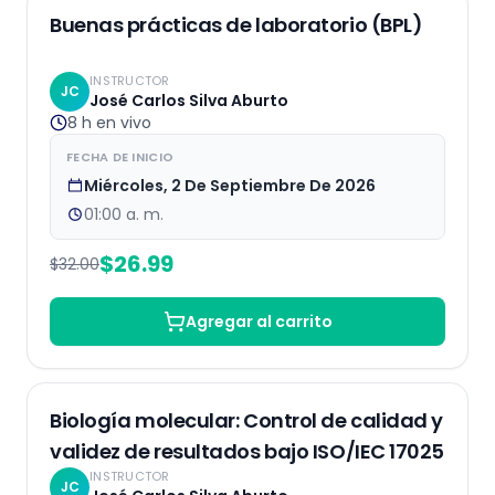
EN VIVO
16
% OFF
Buenas prácticas de laboratorio (BPL)
INSTRUCTOR
JC
José Carlos Silva Aburto
8 h
en vivo
FECHA DE INICIO
Miércoles, 2 De Septiembre De 2026
01:00 a. m.
$
26.99
$
32.00
Agregar al carrito
EN VIVO
Biología molecular: Control de calidad y
validez de resultados bajo ISO/IEC 17025
INSTRUCTOR
JC