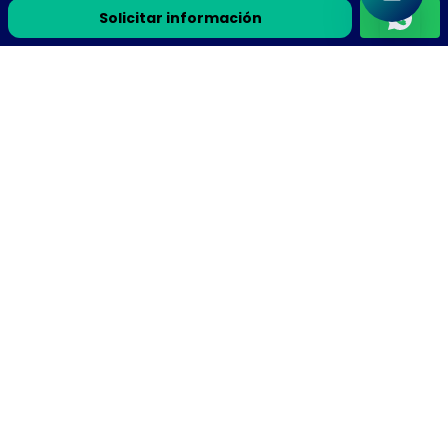
Solicitar información
Únete a la comunidad Flyteek
Recursos de ciencia, la guía gratis y avisos de cursos en
vivo directo a tu correo.
Recibe la guía gratis y avisos de cursos en vivo
Suscribirme