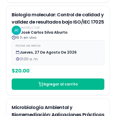
EN VIVO
Biología molecular: Control de calidad y
validez de resultados bajo ISO/IEC 17025
INSTRUCTOR
JC
José Carlos Silva Aburto
16 h
en vivo
FECHA DE INICIO
Jueves, 27 De Agosto De 2026
01:00 a. m.
$
20.00
Agregar al carrito
EN VIVO
Microbiología Ambiental y
Biorremediación: Aplicaciones Prácticas