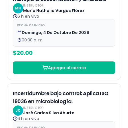
INSTRUCTOR
bioinformático
MN
María Nathalia Vargas Flórez
6 h
en vivo
FECHA DE INICIO
Domingo, 4 De Octubre De 2026
00:30 a. m.
$
20.00
Agregar al carrito
EN VIVO
25
% OFF
Incertidumbre bajo control: Aplica ISO
19036 en microbiología.
INSTRUCTOR
JC
José Carlos Silva Aburto
6 h
en vivo
FECHA DE INICIO