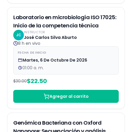
EN VIVO
25
% OFF
Laboratorio en microbiología ISO 17025:
Inicio de la competencia técnica
INSTRUCTOR
JC
José Carlos Silva Aburto
8 h
en vivo
FECHA DE INICIO
Martes, 6 De Octubre De 2026
01:00 a. m.
$
22.50
$
30.00
Agregar al carrito
EN VIVO
Genómica Bacteriana con Oxford
Nanopore: Secuenciación y análisis