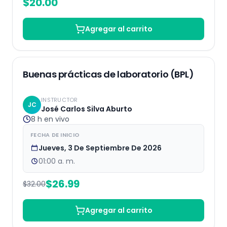
$
20.00
Agregar al carrito
EN VIVO
16
% OFF
Buenas prácticas de laboratorio (BPL)
INSTRUCTOR
JC
José Carlos Silva Aburto
8 h
en vivo
FECHA DE INICIO
Jueves, 3 De Septiembre De 2026
01:00 a. m.
$
26.99
$
32.00
Agregar al carrito