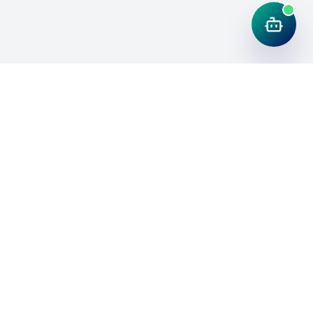
Únete a la comunidad Flyteek
Recursos de ciencia, la guía gratis y avisos de cursos en
vivo directo a tu correo.
Recibe la guía gratis y avisos de cursos en vivo
Suscribirme