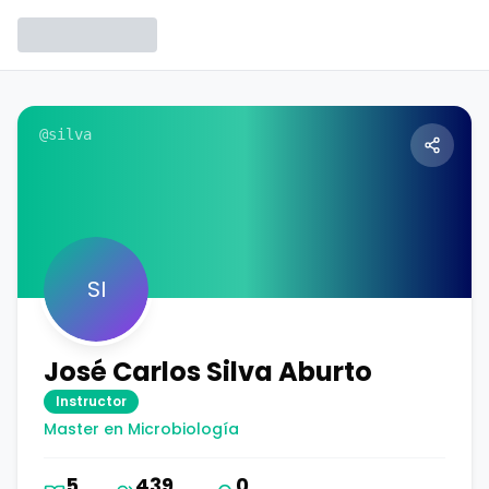
@
silva
SI
José Carlos
Silva Aburto
Instructor
Master en Microbiología
5
439
0