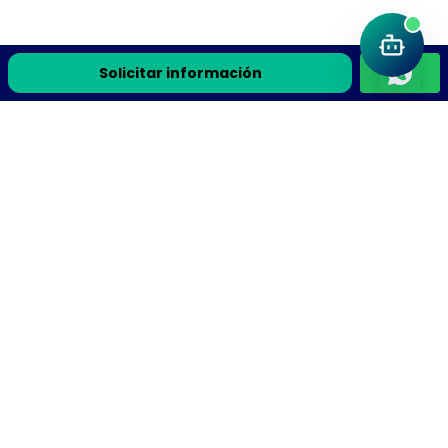
Solicitar información
Únete a la comunidad Flyteek
Recursos de ciencia, la guía gratis y avisos de cursos en
vivo directo a tu correo.
Recibe la guía gratis y avisos de cursos en vivo
Suscribirme