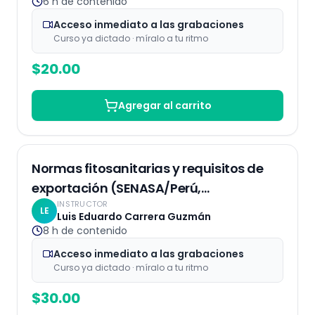
6 h
de contenido
Acceso inmediato a las grabaciones
Curso ya dictado · míralo a tu ritmo
$
20.00
Agregar al carrito
Grabaciones
Normas fitosanitarias y requisitos de
exportación (SENASA/Perú,
INSTRUCTOR
EE.UU/Estados Unidos, UE/Unión
LE
Luis Eduardo Carrera Guzmán
Europea)
8 h
de contenido
Acceso inmediato a las grabaciones
Curso ya dictado · míralo a tu ritmo
$
30.00