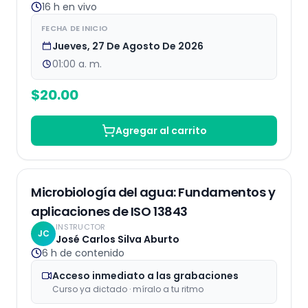
16 h
en vivo
FECHA DE INICIO
Jueves, 27 De Agosto De 2026
01:00 a. m.
$
20.00
Agregar al carrito
Grabaciones
Microbiología del agua: Fundamentos y
aplicaciones de ISO 13843
INSTRUCTOR
JC
José Carlos Silva Aburto
6 h
de contenido
Acceso inmediato a las grabaciones
Curso ya dictado · míralo a tu ritmo