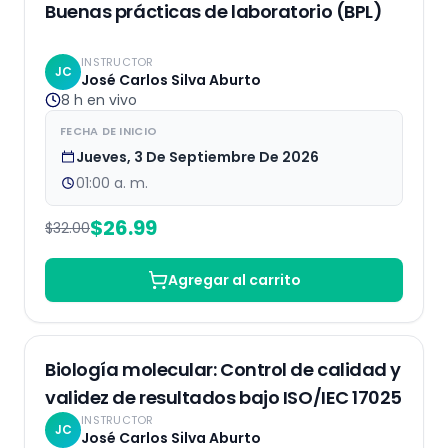
EN VIVO
16
% OFF
Buenas prácticas de laboratorio (BPL)
INSTRUCTOR
JC
José Carlos Silva Aburto
8 h
en vivo
FECHA DE INICIO
Jueves, 3 De Septiembre De 2026
01:00 a. m.
$
26.99
$
32.00
Agregar al carrito
EN VIVO
Biología molecular: Control de calidad y
validez de resultados bajo ISO/IEC 17025
INSTRUCTOR
JC
José Carlos Silva Aburto