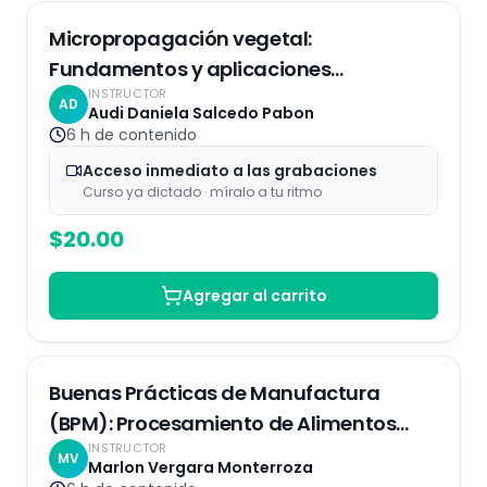
Grabaciones
Micropropagación vegetal:
Fundamentos y aplicaciones
INSTRUCTOR
Biotecnológicas
AD
Audi Daniela Salcedo Pabon
6 h
de contenido
Acceso inmediato a las grabaciones
Curso ya dictado · míralo a tu ritmo
$
20.00
Agregar al carrito
Grabaciones
Buenas Prácticas de Manufactura
(BPM): Procesamiento de Alimentos
INSTRUCTOR
Seguro y de Calidad
MV
Marlon Vergara Monterroza