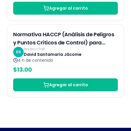
Agregar al carrito
Grabado
Normativa HACCP (Análisis de Peligros
y Puntos Críticos de Control) para
INSTRUCTOR
garantizar la seguridad alimentaria
DS
David Santamaría Jácome
4 h
de contenido
$
13.00
Agregar al carrito