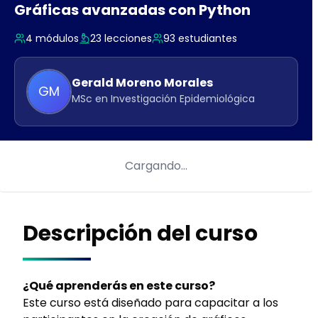
Gráficas avanzadas con Python
4
módulos
23
lecciones
93
estudiantes
Gerald
Moreno Morales
GM
MSc en Investigación Epidemiológica
Cargando…
Descripción del curso
¿Qué aprenderás en este curso?
Este curso está diseñado para capacitar a los