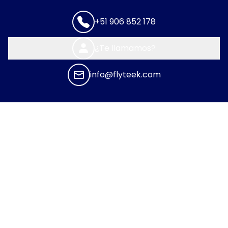
+51 906 852 178
¿Te llamamos?
info@flyteek.com